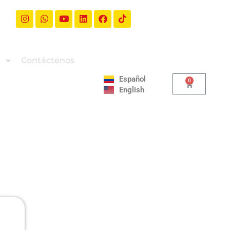
a
Contáctenos
Español
0
English