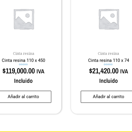
Cinta resina
Cinta resina
Cinta resina 110 x 450
Cinta resina 110 x 74
$
119,000.00
$
21,420.00
Valorado
Valorado
IVA
IVA
en
en
0
0
de
de
5
5
Incluido
Incluido
Añadir al carrito
Añadir al carrito