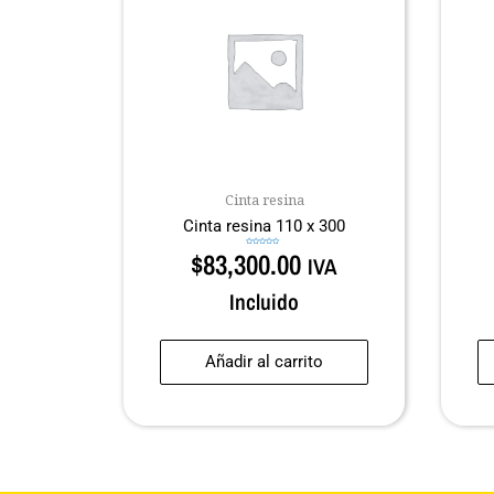
Cinta resina
Cinta resina 110 x 300
$
83,300.00
Valorado
IVA
en
0
de
5
Incluido
Añadir al carrito