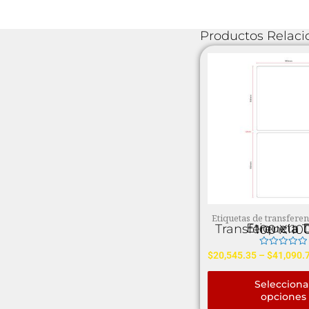
Productos Relac
Etiquetas de transferen
Etiqueta De Transferencia Térmica 100 X 1
Valorado
$
20,545.35
–
$
41,090.
en
0
de
Selecciona
5
opciones