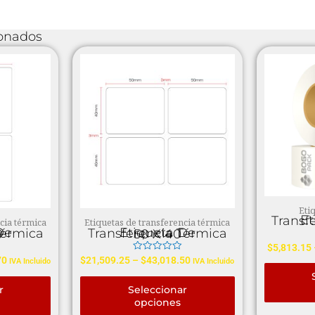
ionados
Eti
Etiquetas 
cia térmica
Etiquetas de transferencia térmica
00
Etiqueta De Transferencia Térmica 50 X 40
$
5,813.15
Valorado
70
$
21,509.25
–
$
43,018.50
IVA Incluido
IVA Incluido
en
0
de
r
Seleccionar
5
opciones