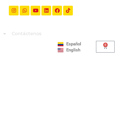
a
Contáctenos
Español
0
English