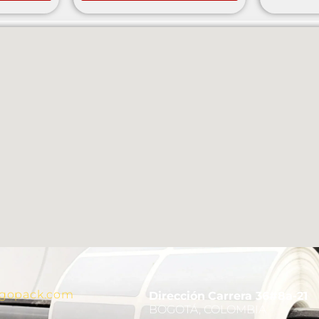
ogopack.com
Dirección
Carrera 36#8a-21
BOGOTÁ, COLOMBIA