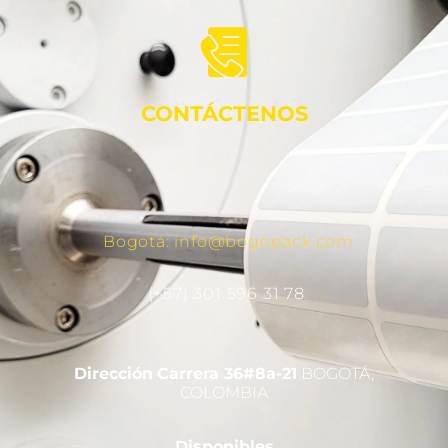
CONTÁCTENOS
Bogotá: info@bogopack.com
(+57) 301 596 31 78
Dirección
Carrera 36#8a-21
BOGOTÁ,
COLOMBIA
Disponibles