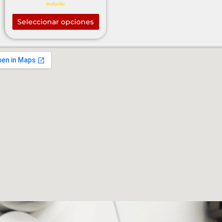
Incluido
0
de
5
Seleccionar opciones