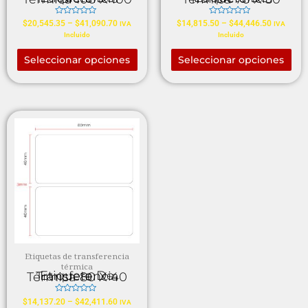
Valorado
Valorado
$
20,545.35
–
$
41,090.70
$
14,815.50
–
$
44,446.50
IVA
IVA
en
en
Incluido
Incluido
0
0
de
de
5
5
Seleccionar opciones
Seleccionar opciones
Etiquetas de transferencia
térmica
Etiqueta De Transferencia Térmica 80 X 40
Valorado
$
14,137.20
–
$
42,411.60
IVA
en