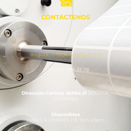
CONTÁCTENOS
Bogotá: info@bogopack.com
(+57) 301 596 31 78
Dirección
Carrera 36#8a-21
BOGOTÁ,
COLOMBIA
Disponibles
LUNES A VIERNES DE 7am a 5pm