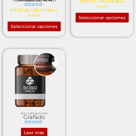
Valorado
$
5,813.15
–
$
63,474.60
IVA
en
Incluido
0
Valorado
$
14,137.20
–
$
42,411.60
de
IVA
en
5
Incluido
0
Seleccionar opciones
de
5
Seleccionar opciones
Sin categorizar
Grafado
Valorado
en
Leer más
0