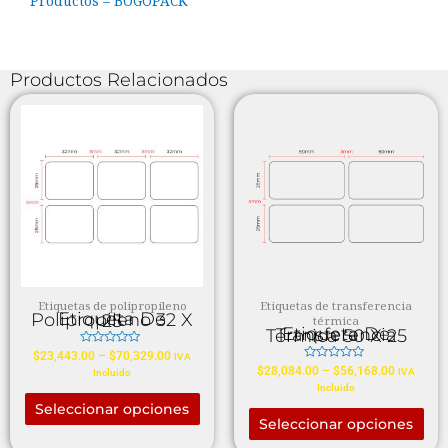
Productos – BOGOPACK
Productos Relacionados
Etiquetas de polipropileno
Etiquetas de transferencia
Etiqueta De Polipropileno 32 X 25
térmica
Etiqueta De Transferencia Térmica 50 X 25
Valorado
$
23,443.00
–
$
70,329.00
IVA
en
Valorado
$
28,084.00
–
$
56,168.00
IVA
Incluido
0
en
de
Incluido
0
5
de
Seleccionar opciones
5
Seleccionar opciones