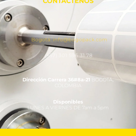
CONTÁCTENOS
Bogotá: info@bogopack.com
(+57) 301 596 31 78
Dirección
Carrera 36#8a-21
BOGOTÁ,
COLOMBIA
Disponibles
LUNES A VIERNES DE 7am a 5pm