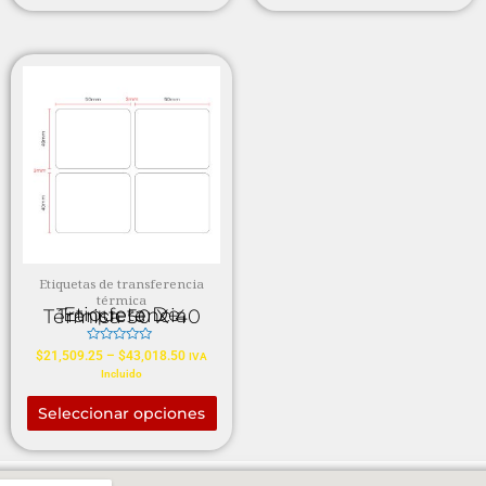
Etiquetas de transferencia
térmica
Etiqueta De Transferencia Térmica 50 X 40
Valorado
$
21,509.25
–
$
43,018.50
IVA
en
Incluido
0
de
5
Seleccionar opciones