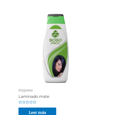
Etiquetas
Laminado mate
Valorado
en
Leer más
0