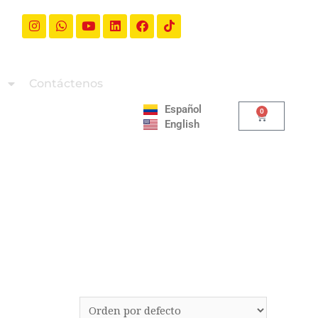
a
Contáctenos
Español
0
English