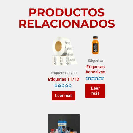
PRODUCTOS
RELACIONADOS
Etiquetas
Etiquetas
Adhesivas
Etiquetas TT/TD
Etiquetas TT/TD
V
a
Leer
l
V
más
o
a
Leer más
r
l
a
o
d
r
o
a
e
d
n
o
0
e
d
n
e
0
5
d
e