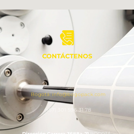
CONTÁCTENOS
Bogotá: info@bogopack.com
(+57) 301 596 31 78
Dirección
Carrera 36#8a-21
BOGOTÁ,