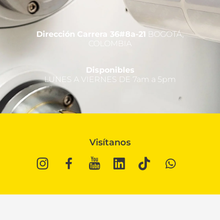
Dirección
Carrera 36#8a-21
BOGOTÁ,
COLOMBIA
Disponibles
LUNES A VIERNES DE 7am a 5pm
Visítanos